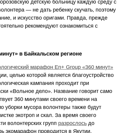
орозовскую детскую больницу каждую среду с
волонтера — не дать ребенку скучать, поэтому
вание, и искусство оригами. Правда, прежде
тоятельно рекомендуют ознакомиться с
минут» в Байкальском регионе
ологический марафон En+ Group «360 минут»
ии, целью которой является благоустройство
ологическая кампания проходит при
ки «Вольное дело». Название говорит само
твует 360 минутами своего времени на
мо уборки мусора волонтеры также будут
истке экотроп и скал. За время своего
ти волонтерских групп
разрослось
до
ь экомарафон проводится в Якутии,