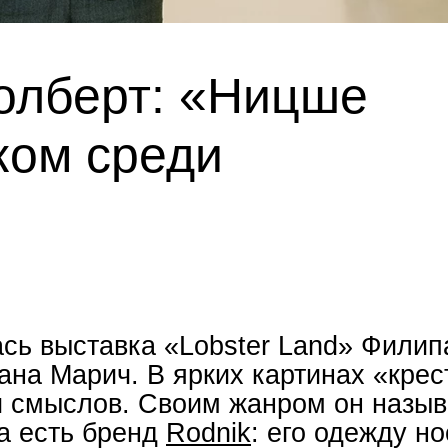
олберт: «Ницше
ком среди
сь выставка «Lobster Land» Филип
ана Марич. В ярких картинах «крес
и смыслов. Своим жанром он назыв
а есть бренд
Rodnik
: его одежду но