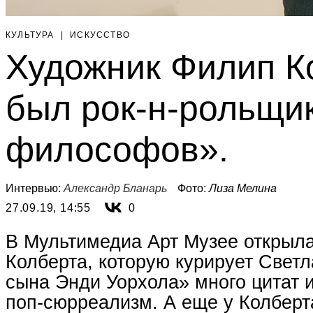
КУЛЬТУРА
|
ИСКУССТВО
Художник Филип К
был рок-н-рольщи
философов».
Интервью:
Александр Бланарь
Фото:
Лиза Мелина
27.09.19, 14:55
0
В Мультимедиа Арт Музее открыла
Колберта, которую курирует Светл
сына Энди Уорхола» много цитат 
поп-сюрреализм. А еще у Колберт