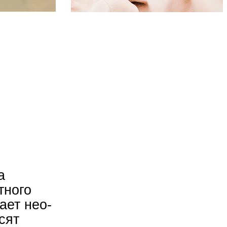
а
тного
ает нео-
сят