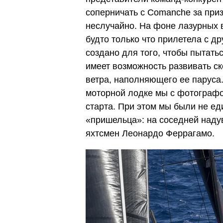
соперничать с Comanche за при
неслучайно. На фоне лазурных 
будто только что прилетела с д
создано для того, чтобы пытать
имеет возможность развивать с
ветра, наполняющего ее паруса.
моторной лодке мы с фотограф
старта. При этом мы были не е
«пришельца»: на соседней над
яхтсмен Леонардо Феррагамо.