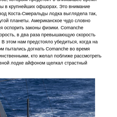
зы в крупнейших офшорах. Это внимание
вод Коста-Смеральды лодка выглядела так,
ругой планеты. Американское чудо словно
ся оспорить законы физики. Comanche
корость, в два раза превышающую скорость
 В этом нам предстояло убедиться, когда на
ом пытались догнать Comanche во время
динственными, кто желал поближе рассмотреть
увной лодке айфоном щелкал страстный