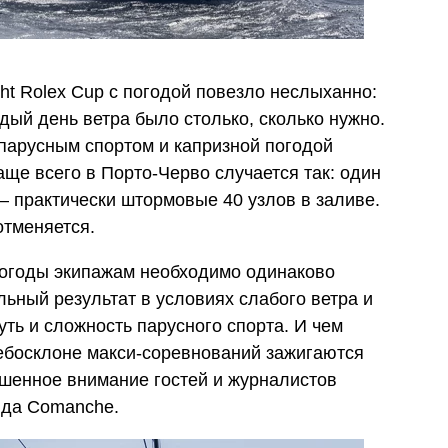
cht Rolex Cup с погодой повезло неслыханно:
дый день ветра было столько, сколько нужно.
 парусным спортом и капризной погодой
аще всего в Порто-Черво случается так: один
— практически штормовые 40 узлов в заливе.
 отменяется.
погоды экипажам необходимо одинаково
ьный результат в условиях слабого ветра и
уть и сложность парусного спорта. И чем
небосклоне макси-соревнований зажигаются
ышенное внимание гостей и журналистов
нда Comanche.