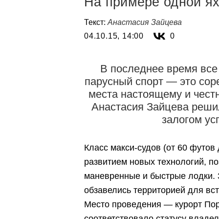
На примере одной я
Текст:
Анастасия Зайцева
04.10.15, 14:00
0
В последнее время все
парусный спорт — это сор
места настоящему и чест
Анастасия Зайцева решил
залогом ус
Класс макси-судов (от 60 футов 
развитием новых технологий, п
маневренные и быстрые лодки. 
обзавелись территорией для встр
Место проведения —
курорт По
соответствовало статусу владел