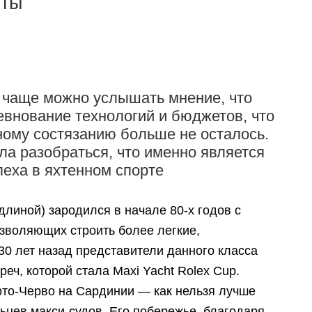
хты
 чаще можно услышать мнение, что
евнование технологий и бюджетов, что
ному состязанию больше не осталось.
а разобраться, что именно является
пеха в яхтенном спорте
длиной) зародился в начале 80-х годов с
озволяющих строить более легкие,
30 лет назад представители данного класса
еч, которой стала Maxi Yacht Rolex Cup.
рто-Черво на Сардинии — как нельзя лучше
ьцев макси-судов. Его побережье, благодаря