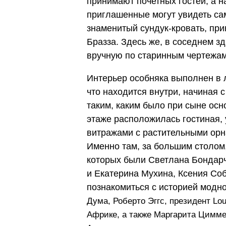
принимают почетных гостей, а н
приглашенные могут увидеть са
знаменитый сундук-кровать, пр
Бразза. Здесь же, в соседнем з
вручную по старинным чертежам 
Интерьер особняка выполнен в 
что находится внутри, начиная 
таким, каким было при сыне ос
этаже расположилась гостиная,
витражами с растительными орн
Именно там, за большим столом,
которых были Светлана Бондар
и Екатерина Мухина, Ксения Со
познакомиться с историей модн
Дума, Роберто Эггс, президент Lou
Африке, а также Маргарита Цимм