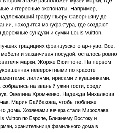
а втором этаже расположен музей марки, где
мые интересные экспонаты. Например,
инадлежавший графу Пьеру Саворньяну де
дании, находится мануфактура, где создают
дорожные сундуки и сумки Louis Vuitton.
лучших традициях французского ар-нуво. Все,
с мебели и заканчивая посудой, осталось ровно
нователя марки, Жорже Вюиттоне. На первом
 украшенная невероятными по красоте
аментами: лилиями, ирисами и кувшинками.
 собрались на званый ужин гости, среди
чук, Эвелина Хромченко, Надежда Михалкова
бчак, Мария Байбакова, чтобы поближе
ого дома.
Хозяевами вечера стали Мирослава
is Vuitton по Европе, Ближнему Востоку и
ерман, хранительница фамильного дома в