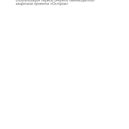
Визуализация первой очереди двенадцатого
квартала проекта «Остров»