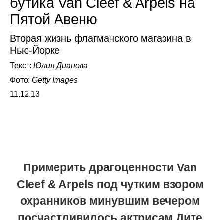
бутика Van Cleef & Arpels на
Пятой Авеню
Вторая жизнь флагманского магазина в
Нью-Йорке
Текст:
Юлия Дианова
Фото:
Getty Images
11.12.13
Примерить драгоценности Van
Cleef & Arpels под чутким взором
охранников минувшим вечером
посчастливилось актрисам Дите