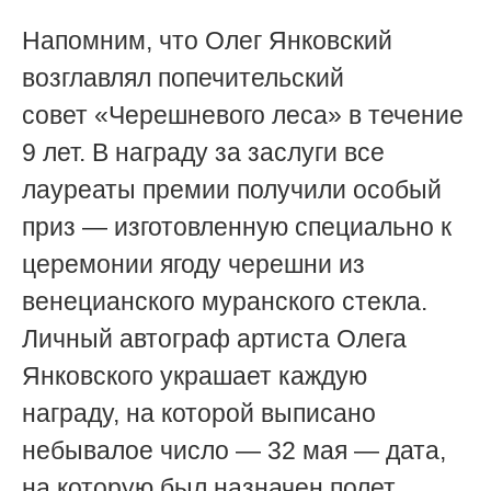
Напомним, что Олег Янковский
возглавлял попечительский
совет
«
Черешневого леса
»
в течение
9 лет. В награду за заслуги все
лауреаты премии получили особый
приз —
изготовленную специально к
церемонии
ягоду черешни
из
венецианского муранского стекла
.
Личный автограф артиста Олега
Янковского украшает каждую
награду, на которой выписано
небывалое число — 32 мая
—
дата,
на которую был назначен полет