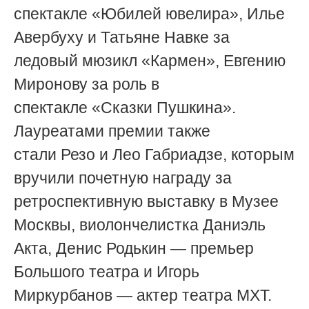
спектакле
«
Юбилей ювелира», Илье
Авербуху и Татьяне Навке за
ледовый мюзикл
«
Кармен», Евгению
Миронову за роль в
спектакле
«
Сказки Пушкина».
Лауреатами премии также
стали
Резо и Лео Габриадзе, которым
вручили почетную награду за
ретроспективную выставку в Музее
Москвы,
виолончелистка
Даниэль
Акта, Денис Родькин — премьер
Большого театра и Игорь
Миркурбанов
—
актер театра МХТ.