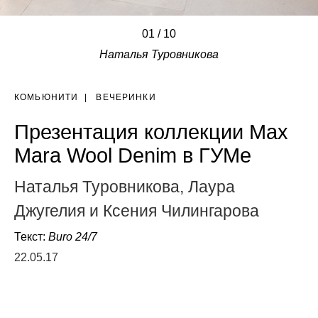
01
/
/
/
/
/
/
/
/
/
/
10
Наталья Туровникова
КОМЬЮНИТИ
|
ВЕЧЕРИНКИ
Презентация коллекции Max
Mara Wool Denim в ГУМе
Наталья Туровникова, Лаура
Джугелия и Ксения Чилингарова
Текст:
Buro 24/7
22.05.17