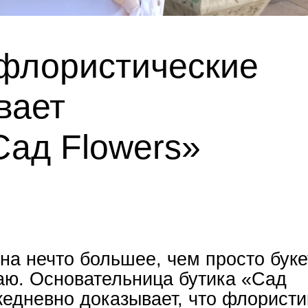
флористические
вает
Сад Flowers»
на нечто большее, чем просто буке
аю. Основательница бутика «Сад
жедневно доказывает, что флорист