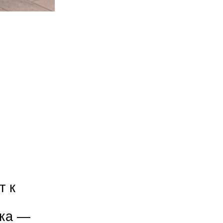
т к
ика —