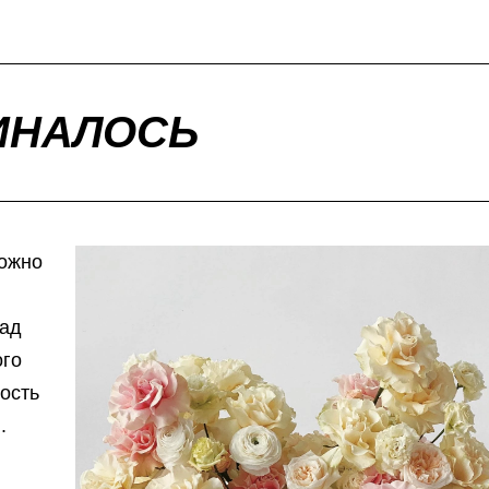
ЧИНАЛОСЬ
ложно
Сад
ого
ность
.