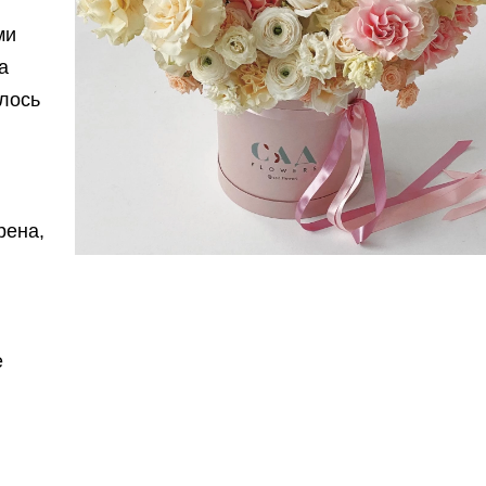
ми
а
илось
рена,
е