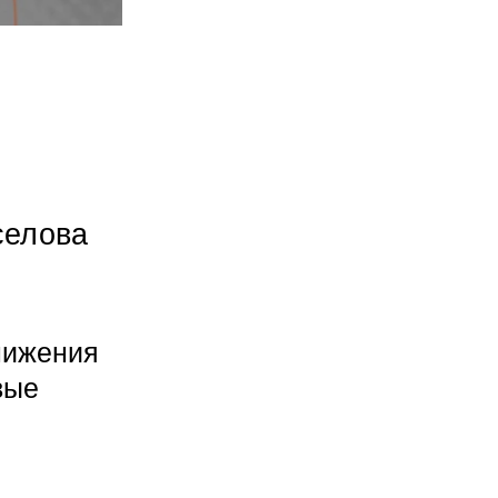
селова
нижения
вые