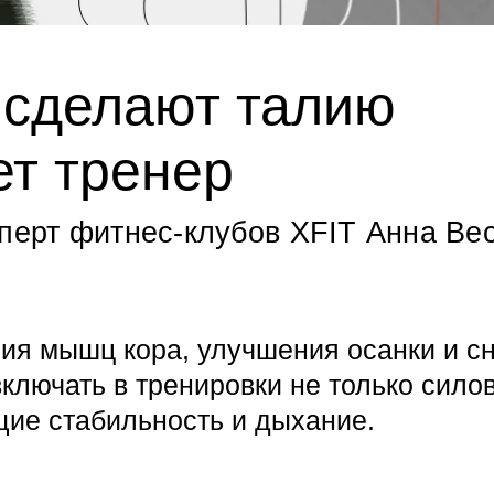
 сделают талию
ет тренер
сперт фитнес-клубов XFIT Анна Ве
ния мышц кора, улучшения осанки и с
ключать в тренировки не только сило
щие стабильность и дыхание.