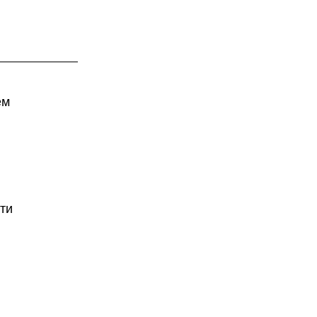
ем
ти