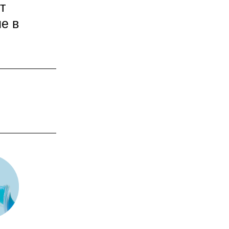
т
е в