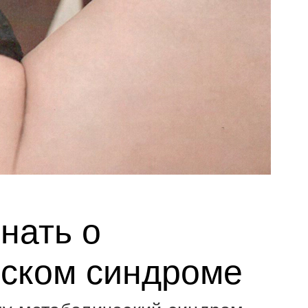
нать о
ском синдроме