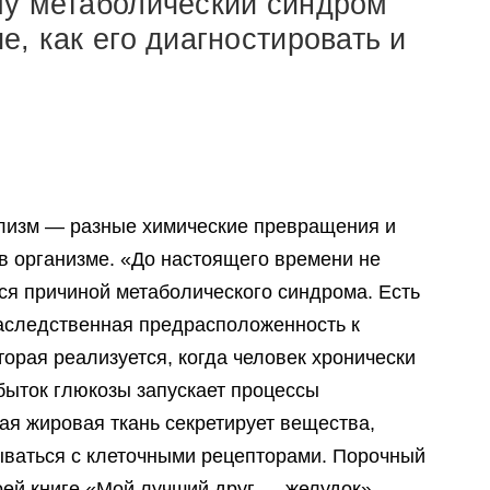
му метаболический синдром
, как его диагностировать и
олизм — разные химические превращения и
в организме. «До настоящего времени не
тся причиной метаболического синдрома. Есть
аследственная предрасположенность к
торая реализуется, когда человек хронически
быток глюкозы запускает процессы
ая жировая ткань секретирует вещества,
ываться с клеточными рецепторами. Порочный
оей книге «Мой лучший друг — желудок»