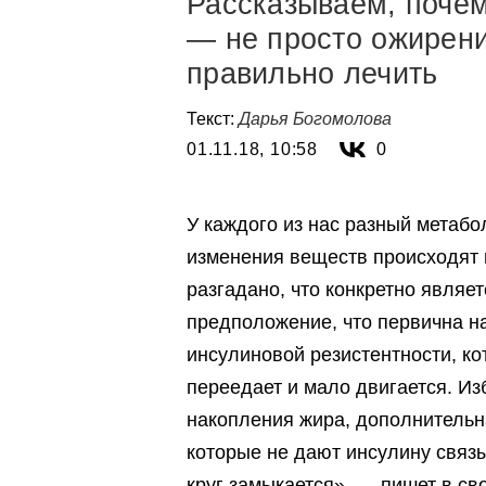
Рассказываем, поче
— не просто ожирение
правильно лечить
Текст:
Дарья Богомолова
01.11.18, 10:58
0
У каждого из нас разный метаб
изменения веществ происходят 
разгадано, что конкретно являе
предположение, что первична н
инсулиновой резистентности, ко
переедает и мало двигается. Из
накопления жира, дополнительн
которые не дают инсулину связ
круг замыкается», — пишет в св