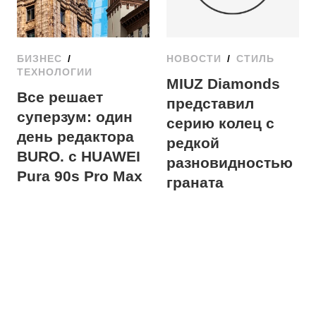
БИЗНЕС
/
НОВОСТИ
/
СТИЛЬ
ТЕХНОЛОГИИ
MIUZ Diamonds
Все решает
представил
суперзум: один
серию колец с
день редактора
редкой
BURO. с HUAWEI
разновидностью
Pura 90s Pro Max
граната