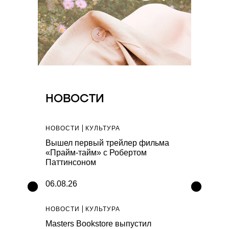
НОВОСТИ
НОВОСТИ
КУЛЬТУРА
НОВОСТИ
С
вода
Вышел первый трейлер фильма
New Balanc
август
«Прайм-тайм» с Робертом
Night Lights
Паттинсоном
06.08.26
06.08.26
НОВОСТИ
КУЛЬТУРА
НОВОСТИ
К
коллекцию
Masters Bookstore выпустил
Генеральны