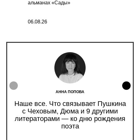
альманах «Сады»
прогнозиру
сборы «Мст
06.08.26
05.08.26
АННА ПОПОВА
Наше все. Что связывает Пушкина
с Чеховым, Дюма и 9 другими
литераторами — ко дню рождения
поэта