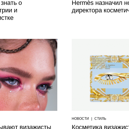
знать о
Hermès назначил н
трии и
директора космети
истке
НОВОСТИ
|
СТИЛЬ
зывают визажисты
Косметика визажис