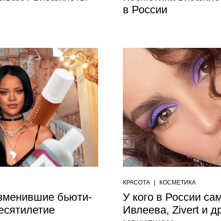
в России
КРАСОТА
|
КОСМЕТИКА
изменившие бьюти-
У кого в России са
есятилетие
Ивлеева, Zivert и 