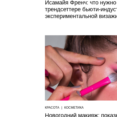
Исамайя Френч: что нужно 
трендсеттере бьюти-индус
экспериментальной визаж
КРАСОТА
|
КОСМЕТИКА
Новогодний макияж: пока