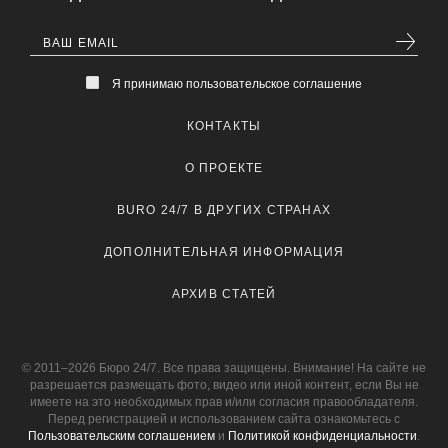
Я принимаю пользовательское соглашение
КОНТАКТЫ
О ПРОЕКТЕ
BURO 24/7 В ДРУГИХ СТРАНАХ
ДОПОЛНИТЕЛЬНАЯ ИНФОРМАЦИЯ
АРХИВ СТАТЕЙ
© 2011–2026 Бюро 24/7. Все права защищены. Внимание! На сайте не
разрешается размещать фото, видео или иной контент, если Вы не
имеете на это необходимых прав и/или согласия правообладателя.
Перед регистрацией и использованием сайта ознакомьтесь с
Пользовательским соглашением
и
Политикой конфиденциальности
.