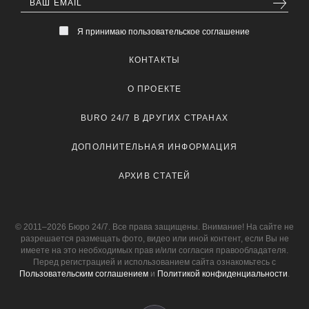
Я принимаю пользовательское соглашение
КОНТАКТЫ
О ПРОЕКТЕ
BURO 24/7 В ДРУГИХ СТРАНАХ
ДОПОЛНИТЕЛЬНАЯ ИНФОРМАЦИЯ
АРХИВ СТАТЕЙ
© 2011–2026 Бюро 24/7. Все права защищены. Внимание! На сайте не
разрешается размещать фото, видео или иной контент, если Вы не
имеете на это необходимых прав и/или согласия правообладателя.
Перед регистрацией и использованием сайта ознакомьтесь с
Пользовательским соглашением
и
Политикой конфиденциальности
.