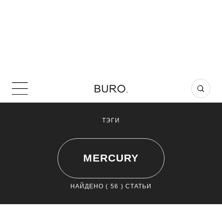
ТЭГИ
MERCURY
НАЙДЕНО (
56
) СТАТЬИ