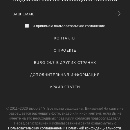
Я принимаю пользовательское соглашение
КОНТАКТЫ
О ПРОЕКТЕ
BURO 24/7 В ДРУГИХ СТРАНАХ
ДОПОЛНИТЕЛЬНАЯ ИНФОРМАЦИЯ
АРХИВ СТАТЕЙ
© 2011–2026 Бюро 24/7. Все права защищены. Внимание! На сайте не
разрешается размещать фото, видео или иной контент, если Вы не
имеете на это необходимых прав и/или согласия правообладателя.
Перед регистрацией и использованием сайта ознакомьтесь с
Пользовательским соглашением
и
Политикой конфиденциальности
.