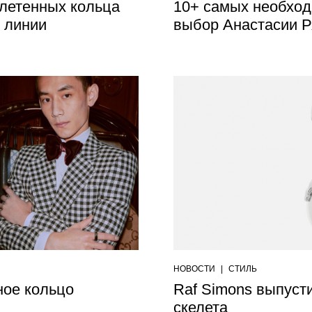
плетенных кольца
10+ самых необхо
я линии
выбор Анастасии 
НОВОСТИ
|
СТИЛЬ
ное кольцо
Raf Simons выпуст
скелета