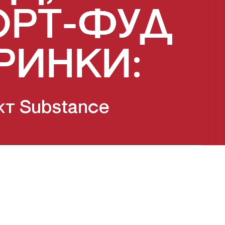
РТ-ФУД
РИНКИ:
кт Substance