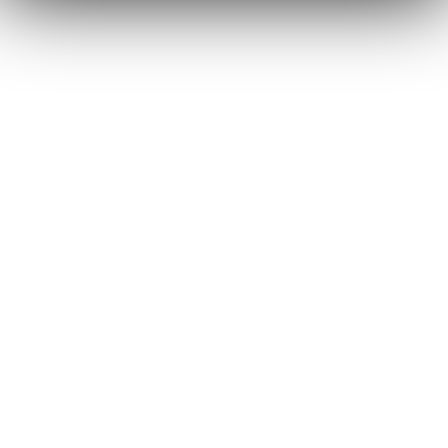
На рубеже 1980–1990-х годов
американское телевидение
переживало важный переход:
от формульных ситкомов и мыльных
опер — к более экспериментальным,
драматургически сложным форматам.
До появления «Твин Пикса»
сценарные структуры телешоу были
предсказуемыми — одна серия, одна
завершенная история, минимум
философии, максимум доступности.
Сложные художественные приемы,
допустимые в авторском кино,
казались неподходящими для
телевидения, ориентированного
на массового зрителя.