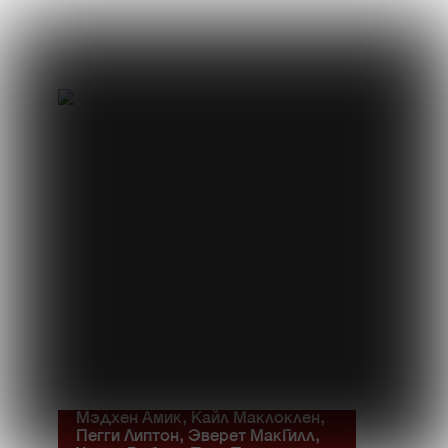
Мэдхен Амик, Кайл Маклоклен,
Пегги Липтон, Эверет МакГилл,