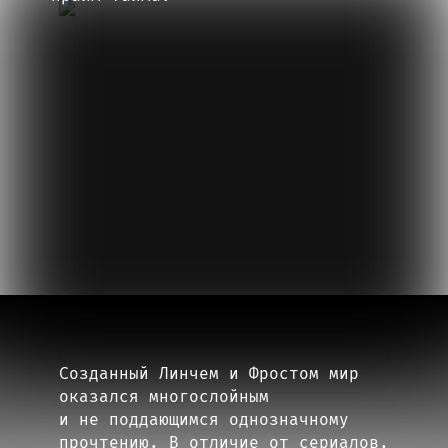
Кайл Маклоклен и Майкл Дж. Андерсон
в «Твин Пиксе»
Созданный Линчем и Фростом мир
оказался многослойным
и не поддающимся однозначному
прочтению. В отличие от сериалов,