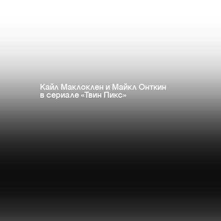
Кайл Маклоклен и Майкл Онткин
в сериале «Твин Пикс»