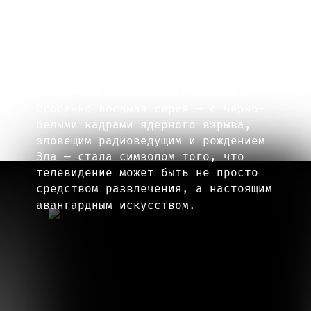
удовлетворять ожидания фанатов
и давать ответы на старые вопросы,
а, напротив, углубился
в эксперимент. Эти 18 серий больше
напоминали галлюциногенное арт-
кино, чем классический сериал.
Особенно восьмая серия — с черно-
белыми кадрами ядерного взрыва,
зловещим радиоведущим и рождением
Зла — стала символом того, что
телевидение может быть не просто
средством развлечения, а настоящим
авангардным искусством.