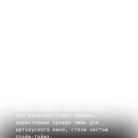
стремилось к ясности
и завершенности, «Твин Пикс»
предлагал пространство тайны,
недосказанности и символизма.
Сериал потребовал от зрителя
новой модели восприятия. Это был
не пассивный просмотр,
а интеллектуальное соучастие:
поиск скрытых смыслов,
интерпретация снов, разгадывание
аллюзий. Миллионы зрителей
еженедельно обсуждали, кто такой
Боб, почему карлик в Красной
комнате говорит задом наперед,
что означает Сова. Приемы,
характерные прежде лишь для
артхаусного кино, стали частью
прайм-тайма.