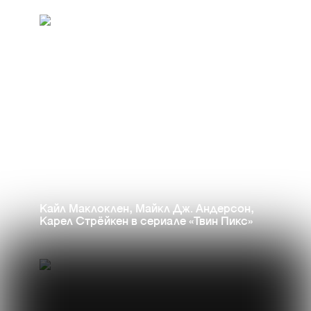
сущностей.
Кайл Маклоклен, Майкл Дж. Андерсон,
Карел Стрёйкен в сериале «Твин Пикс»