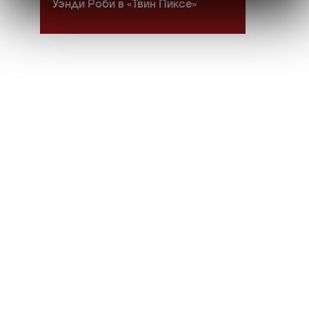
Уэнди Роби в «Твин Пиксе»