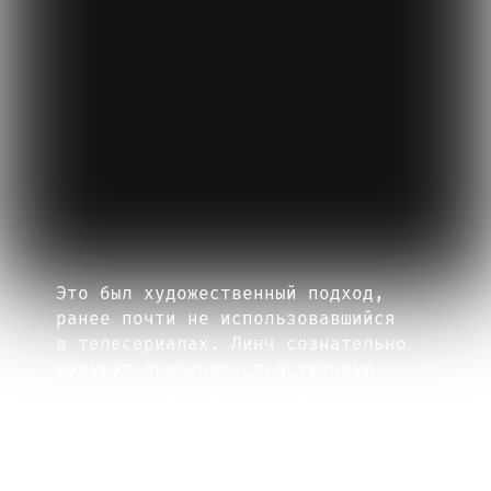
Фрэнк Силва в роли Боба
Это был художественный подход,
ранее почти не использовавшийся
в телесериалах. Линч сознательно
нарушал причинно-следственную
логику, внедряя в реалистичную
канву элементы сна,
галлюцинаций, абсурда. Там, где
традиционное телевидение