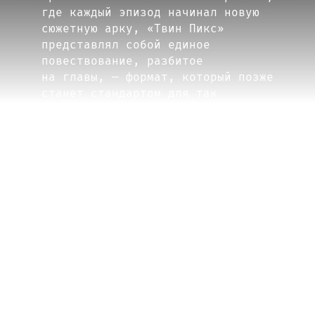
где каждый эпизод начинал новую
сюжетную арку, «Твин Пикс»
представлял собой единое
повествование, разбитое
на главы, — формат, который позже
станет стандартом для так
называемой «золотой эпохи
телевидения».
С началом 2000-х все больше
режиссеров переходили
на телевидение, увидев в нем
площадку для развертывания
сложного нарратива и глубокого
развития персонажей. Этот тренд
стал особенно заметен в таких
проектах, как «Клан Сопрано» Тима
Ван Паттена (1999–2007),