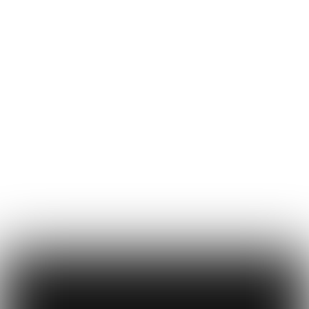
музыка Анджело Бадаламенти — все
приближало «Твин Пикс» к языку
артхаусного кино. В кадре
преобладали медленные, тягучие
планы, крупные планы лиц,
погруженных в размышления,
необычные ракурсы и освещение,
создающее ощущение тревожной
неопределенности. Город Твин Пикс
представлялся не как простой
антураж, а как живой,
пульсирующий организм — со своими
тайнами, мифологией и внутренними
законами.