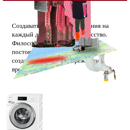
Создавать новаторские решения на
каждый день — особое искусство.
Философия Miele подразумевает
постоянное совершенствование в
создании техники, опережающей
время.