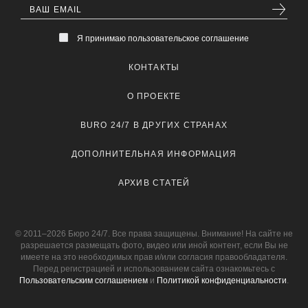
Я принимаю пользовательское соглашение
КОНТАКТЫ
О ПРОЕКТЕ
BURO 24/7 В ДРУГИХ СТРАНАХ
ДОПОЛНИТЕЛЬНАЯ ИНФОРМАЦИЯ
АРХИВ СТАТЕЙ
© 2011–2026 Бюро 24/7. Все права защищены. Внимание! На сайте не
разрешается размещать фото, видео или иной контент, если Вы не
имеете на это необходимых прав и/или согласия правообладателя.
Перед регистрацией и использованием сайта ознакомьтесь с
Пользовательским соглашением
и
Политикой конфиденциальности
.