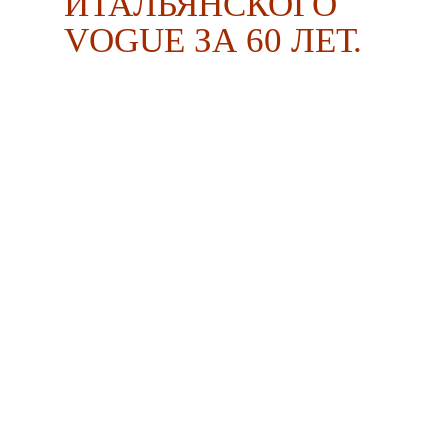
ИТАЛЬЯНСКОГО
VOGUE ЗА 60 ЛЕТ.
ВЫБОР BURO.
Вчера итальянский Vogue
показал шесть сентябрьских
обложек — по случаю своего
60-летия, а сегодня BURO.
собрал 60 лучших, по мнению
редакции, каверов, в том
числе с Твигги, Линдой
Евангелистой, Кристи
Тарлингтон, Мадонной,
Мариякарлой Босконо
в объективе Ричарда Аведона,
Стивена Мейзела, Стивена