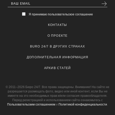
Я принимаю пользовательское соглашение
КОНТАКТЫ
О ПРОЕКТЕ
BURO 24/7 В ДРУГИХ СТРАНАХ
ДОПОЛНИТЕЛЬНАЯ ИНФОРМАЦИЯ
АРХИВ СТАТЕЙ
© 2011–2026 Бюро 24/7. Все права защищены. Внимание! На сайте не
разрешается размещать фото, видео или иной контент, если Вы не
имеете на это необходимых прав и/или согласия правообладателя.
Перед регистрацией и использованием сайта ознакомьтесь с
Пользовательским соглашением
и
Политикой конфиденциальности
.