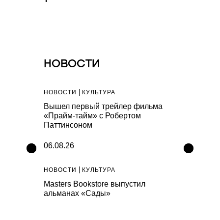
НОВОСТИ
НОВОСТИ
КУЛЬТУРА
НОВОСТИ
С
вода
Вышел первый трейлер фильма
New Balanc
август
«Прайм-тайм» с Робертом
Night Lights
Паттинсоном
06.08.26
06.08.26
НОВОСТИ
КУЛЬТУРА
НОВОСТИ
К
коллекцию
Masters Bookstore выпустил
Генеральны
альманах «Сады»
прогнозиру
сборы «Мст