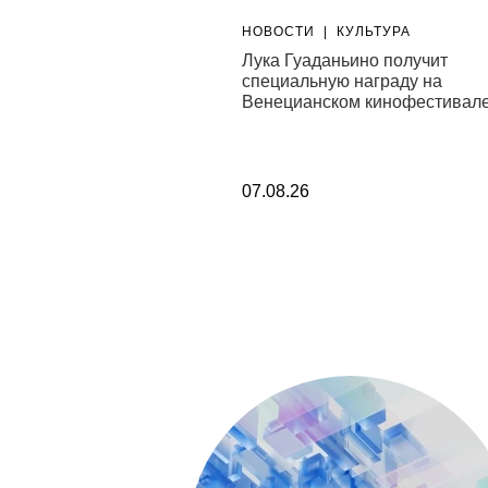
|
СТИЛЬ
НОВОСТИ
|
КУЛЬТУРА
 of Innocence выпустил
Лука Гуаданьино получит
 коллекцию
специальную награду на
Венецианском кинофестивал
07.08.26