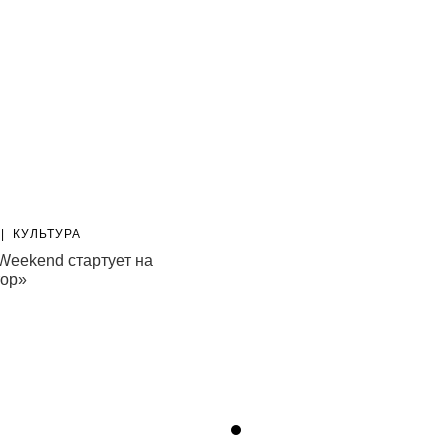
|
КУЛЬТУРА
НОВОСТИ
|
КУЛЬТУРА
Weekend стартует на
Masters Bookstore выпустил
тор»
альманах «Сады»
06.08.26