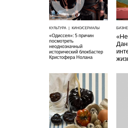
КУЛЬТУРА
|
КИНО/СЕРИАЛЫ
БИЗН
«Не
«Одиссея»: 5 причин
посмотреть
Дан
неоднозначный
инт
исторический блокбастер
Кристофера Нолана
жиз