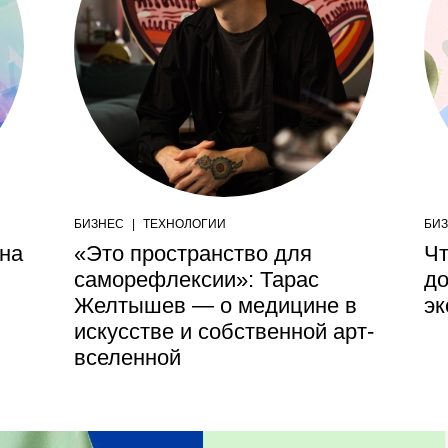
БИЗНЕС
|
ТЕХНОЛОГИИ
БИ
ена
«Это пространство для
Чт
саморефлексии»: Тарас
до
Желтышев — о медицине в
эк
искусстве и собственной арт-
вселенной