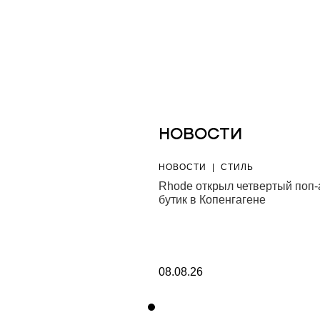
НОВОСТИ
|
КУЛЬТУРА
НОВОСТИ
|
СТИЛЬ
ственной Третьяковской
Rhode открыл четвертый поп-
окажут фотографии,
бутик в Копенгагене
 на Huawei Pura 90s
08.08.26