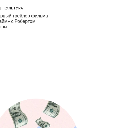
|
КУЛЬТУРА
НОВОСТИ
|
СТИЛЬ
рвый трейлер фильма
New Balance выпустил колле
айм» с Робертом
Night Lights Pack
ном
06.08.26