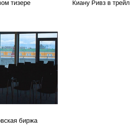
вом тизере
Киану Ривз в трей
овская биржа