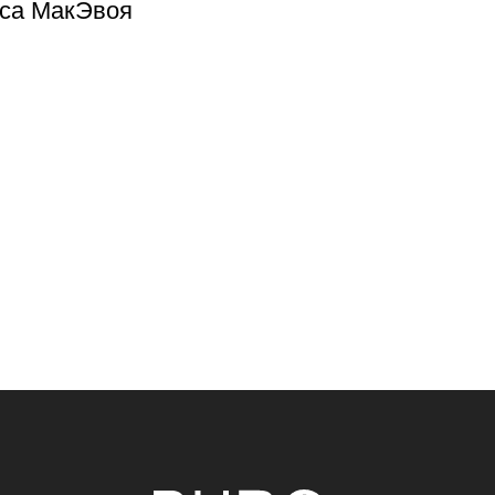
са МакЭвоя