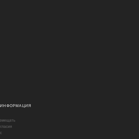
 ИНФОРМАЦИЯ
азмещать
огласия
с