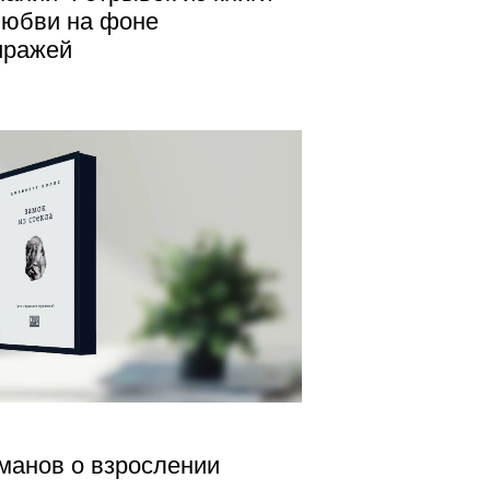
любви на фоне
иражей
оманов о взрослении