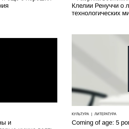
ния
Клелии Ренуччи о 
технологических м
КУЛЬТУРА
|
ЛИТЕРАТУРА
ны и
Coming of age: 5 р