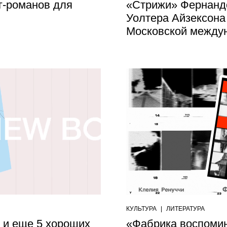
нг-романов для
«Стрижи» Фернанд
Уолтера Айзексона
Московской между
КУЛЬТУРА
|
ЛИТЕРАТУРА
 и еще 5 хороших
«Фабрика воспомин