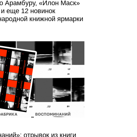
о Арамбуру, «Илон Маск»
 и еще 12 новинок
народной книжной ярмарки
аний»: отрывок из книги