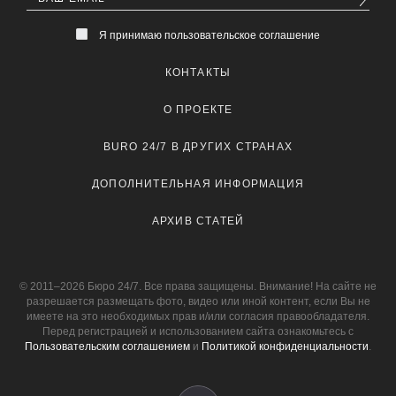
Я принимаю пользовательское соглашение
КОНТАКТЫ
О ПРОЕКТЕ
BURO 24/7 В ДРУГИХ СТРАНАХ
ДОПОЛНИТЕЛЬНАЯ ИНФОРМАЦИЯ
АРХИВ СТАТЕЙ
© 2011–2026 Бюро 24/7. Все права защищены. Внимание! На сайте не
разрешается размещать фото, видео или иной контент, если Вы не
имеете на это необходимых прав и/или согласия правообладателя.
Перед регистрацией и использованием сайта ознакомьтесь с
Пользовательским соглашением
и
Политикой конфиденциальности
.