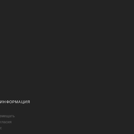
 ИНФОРМАЦИЯ
азмещать
огласия
с