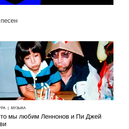
 песен
УРА
|
МУЗЫКА
что мы любим Леннонов и Пи Джей
ви