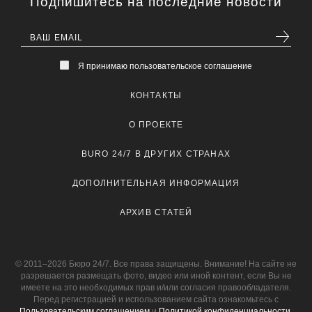
Подпишитесь на последние новости
Я принимаю пользовательское соглашение
КОНТАКТЫ
О ПРОЕКТЕ
BURO 24/7 В ДРУГИХ СТРАНАХ
ДОПОЛНИТЕЛЬНАЯ ИНФОРМАЦИЯ
АРХИВ СТАТЕЙ
© 2011–2026 Бюро 24/7. Все права защищены. Внимание! На сайте не
разрешается размещать фото, видео или иной контент, если Вы не
имеете на это необходимых прав и/или согласия правообладателя.
Перед регистрацией и использованием сайта ознакомьтесь с
Пользовательским соглашением
и
Политикой конфиденциальности
.