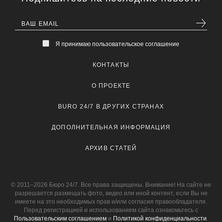
Я принимаю пользовательское соглашение
КОНТАКТЫ
О ПРОЕКТЕ
BURO 24/7 В ДРУГИХ СТРАНАХ
ДОПОЛНИТЕЛЬНАЯ ИНФОРМАЦИЯ
АРХИВ СТАТЕЙ
© 2011–2026 Бюро 24/7. Все права защищены. Внимание! На сайте не
разрешается размещать фото, видео или иной контент, если Вы не
имеете на это необходимых прав и/или согласия правообладателя.
Перед регистрацией и использованием сайта ознакомьтесь с
Пользовательским соглашением
и
Политикой конфиденциальности
.