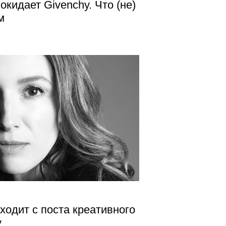
окидает Givenchy. Что (не)
м
ходит с поста креативного
y