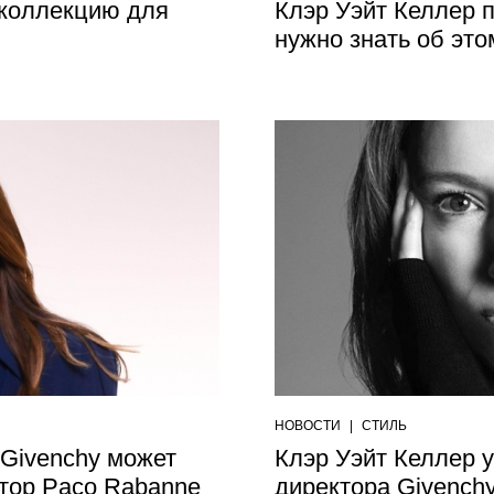
 коллекцию для
Клэр Уэйт Келлер п
нужно знать об это
НОВОСТИ
|
СТИЛЬ
Givenchy может
Клэр Уэйт Келлер у
тор Paco Rabanne
директора Givench