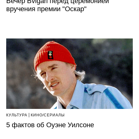
Вечер Bvlgari перед церемонией
вручения премии "Оскар"
КУЛЬТУРА
КИНО/СЕРИАЛЫ
5 фактов об Оуэне Уилсоне