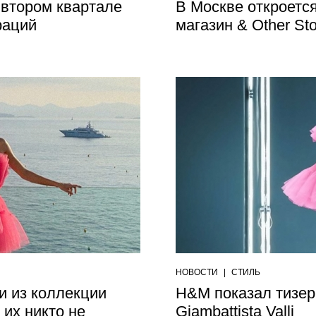
втором квартале
В Москве откроетс
раций
магазин & Other Sto
НОВОСТИ
|
СТИЛЬ
и из коллекции
H&M показал тизер
о их никто не
Giambattista Valli