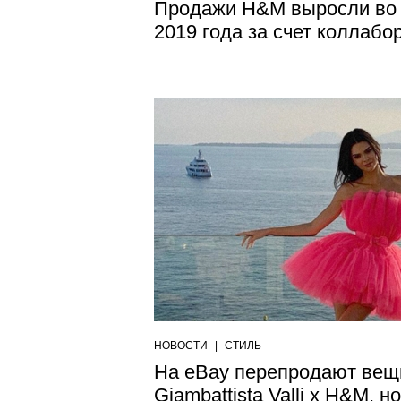
Продажи H&M выросли во 
2019 года за счет коллабо
НОВОСТИ
|
СТИЛЬ
На eBay перепродают вещ
Giambattista Valli x H&M, н