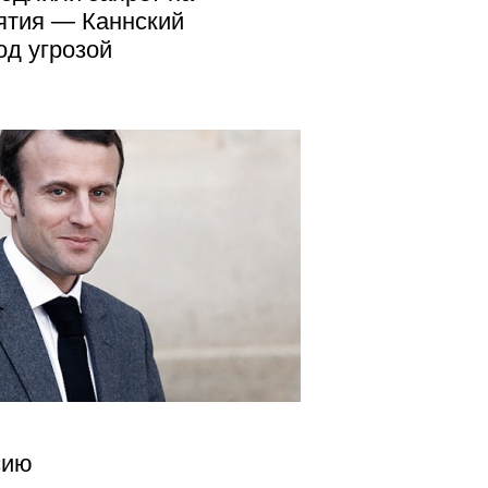
ятия — Каннский
од угрозой
сию