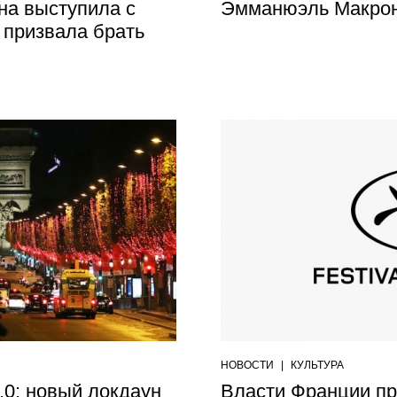
а выступила с
Эмманюэль Макрон
 призвала брать
НОВОСТИ
|
КУЛЬТУРА
.0: новый локдаун
Власти Франции пр