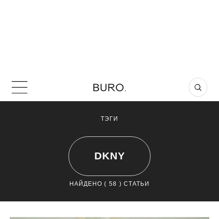
ТЭГИ
DKNY
НАЙДЕНО (
58
) СТАТЬИ