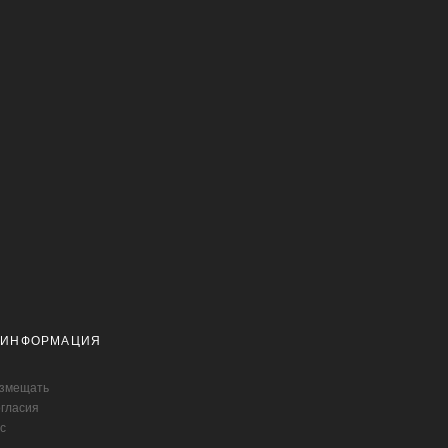
 ИНФОРМАЦИЯ
азмещать
огласия
с