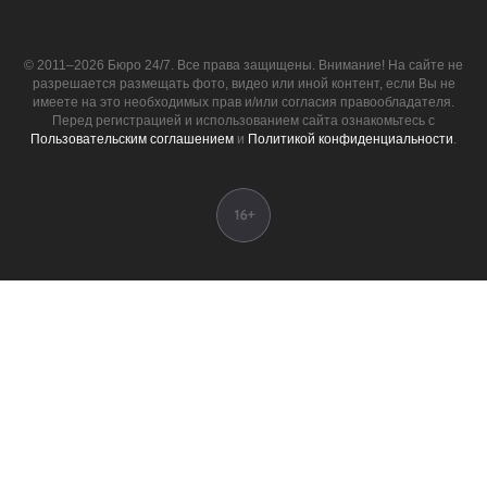
© 2011–2026 Бюро 24/7. Все права защищены. Внимание! На сайте не
разрешается размещать фото, видео или иной контент, если Вы не
имеете на это необходимых прав и/или согласия правообладателя.
Перед регистрацией и использованием сайта ознакомьтесь с
Пользовательским соглашением
и
Политикой конфиденциальности
.